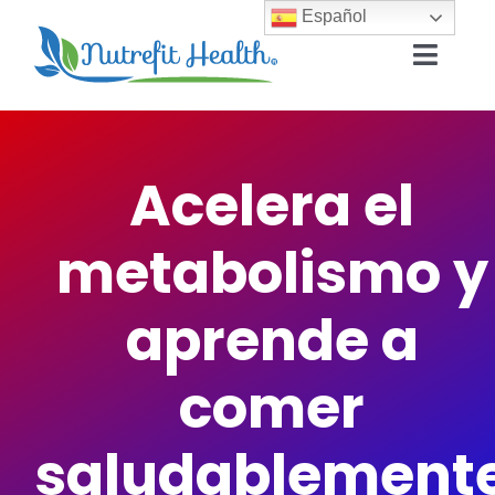
Saltar
Español
al
Toggle
contenido
Naviga
Mi
compra
Acelera el
Mi
cuenta
metabolismo y
aprende a
comer
saludablement